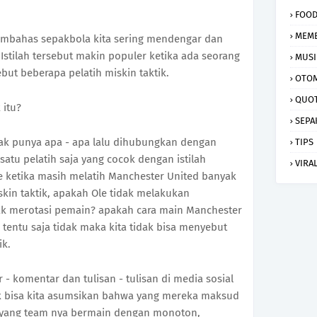
FOO
MEM
 membahas sepakbola kita sering mendengar dan
k. Istilah tersebut makin populer ketika ada seorang
MUSI
ut beberapa pelatih miskin taktik.
OTOM
QUO
 itu?
SEPA
dak punya apa - apa lalu dihubungkan dengan
TIPS
satu pelatih saja yang cocok dengan istilah
VIRA
le ketika masih melatih Manchester United banyak
skin taktik, apakah Ole tidak melakukan
ak merotasi pemain? apakah cara main Manchester
tentu saja tidak maka kita tidak bisa menyebut
ik.
 - komentar dan tulisan - tulisan di media sosial
ik bisa kita asumsikan bahwa yang mereka maksud
ih yang team nya bermain dengan monoton,