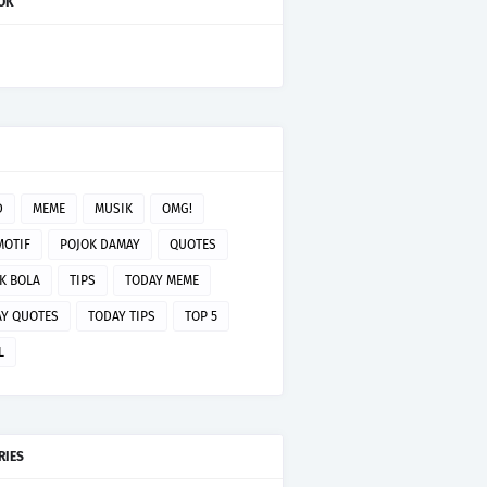
OK
D
MEME
MUSIK
OMG!
MOTIF
POJOK DAMAY
QUOTES
K BOLA
TIPS
TODAY MEME
Y QUOTES
TODAY TIPS
TOP 5
L
RIES