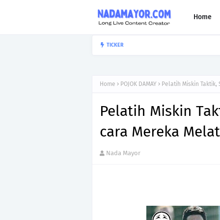
Home
Hal - hal sederhana ya
TICKER
TIPS
Home
POJOK DAMAY
Pelatih Miskin Takti
Pelatih Miskin Ta
cara Mereka Mela
Nada Mayor