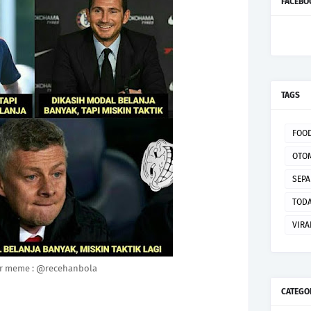
FACEBO
TAGS
FOO
OTO
SEPA
TODA
VIRA
 meme : @recehanbola
CATEGO