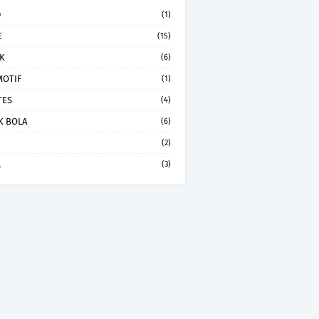
D
(1)
E
(15)
K
(6)
OTIF
(1)
TES
(4)
K BOLA
(6)
(2)
L
(3)