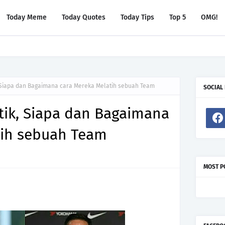
Today Meme
Today Quotes
Today Tips
Top 5
OMG!
ng bisa dilakukan untuk menambah followers di Instagram
k, Siapa dan Bagaimana cara Mereka Melatih sebuah Team
SOCIAL
ktik, Siapa dan Bagaimana
tih sebuah Team
MOST P